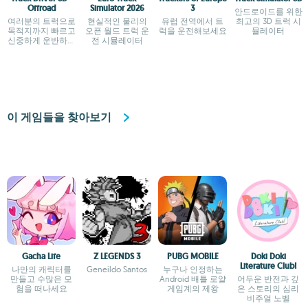
Offroad
Simulator 2026
3
안드로이드를 위한
여러분의 트럭으로
현실적인 물리의
유럽 전역에서 트
최고의 3D 트럭 시
목적지까지 빠르고
오픈 월드 트럭 운
럭을 운전해보세요
뮬레이터
신중하게 운반하세
전 시뮬레이터
요.
이 게임들을 찾아보기
Gacha Life
Z LEGENDS 3
PUBG MOBILE
Doki Doki
Literature Club!
나만의 캐릭터를
Geneildo Santos
누구나 인정하는
만들고 수많은 모
Android 배틀 로얄
어두운 반전과 깊
험을 떠나세요
게임계의 제왕
은 스토리의 심리
비주얼 노벨