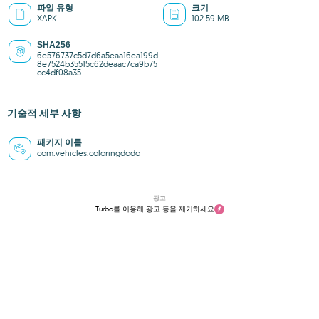
파일 유형
크기
XAPK
102.59 MB
SHA256
6e576737c5d7d6a5eaa16ea199d
8e7524b35515c62deaac7ca9b75
cc4df08a35
기술적 세부 사항
패키지 이름
com.vehicles.coloringdodo
광고
Turbo를 이용해 광고 등을 제거하세요