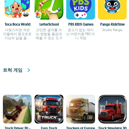
Toca Boca World
LetterSchool
PBS KIDS Games
Pango KidsTime
사랑스러운 작은
간단한 글자를 쓰
광고가 없는 재미
Studio Pango
마을에서 풍요로운
는 방법을 즐겁게
난 어린이용 PBS 미
가상의 삶을 즐기
배울 수 있는 도구
니 게임
세요
트럭 게임
Truck Driver 3D -
Euro Truck
Truckers of Europe
Truck Simulator 3D