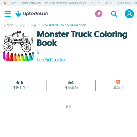
ARES: THE IRON VANGUARD
MY HERO ACADEMIA UNITED SURVIVAL
사신소년
VPN 앱
BATTLE ROYALE GD
ANDROID
/
게임
/
아동
/
MONSTER TRUCK COLORING BOOK
Monster Truck Coloring
Book
9
FunKidStudio
5
64
리뷰
개
다운로드
보안
1
광고